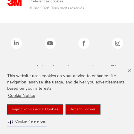
Préférences cookies
© 3M 2026. Tous droits réservés.
Les marques listées ci-dessus sont des marques déposées de 3M.
This website uses cookies on your device to enhance site
navigation, analyze site usage, and deliver you advertisements
based on your interests.
Cookie Notice
Reject Non-Essential Cookies
Accept Cookies
Cookie Preferences