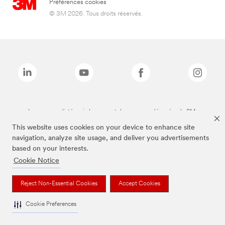
Préférences cookies
© 3M 2026. Tous droits réservés.
Les marques listées ci-dessus sont des marques déposées de 3M.
This website uses cookies on your device to enhance site
navigation, analyze site usage, and deliver you advertisements
based on your interests.
Cookie Notice
Reject Non-Essential Cookies
Accept Cookies
Cookie Preferences