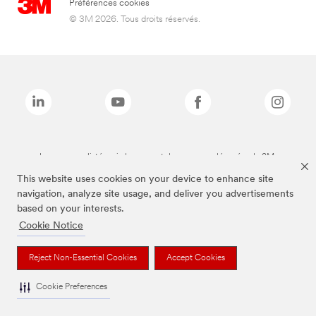
Préférences cookies
© 3M 2026. Tous droits réservés.
Les marques listées ci-dessus sont des marques déposées de 3M.
This website uses cookies on your device to enhance site
navigation, analyze site usage, and deliver you advertisements
based on your interests.
Cookie Notice
Reject Non-Essential Cookies
Accept Cookies
Cookie Preferences