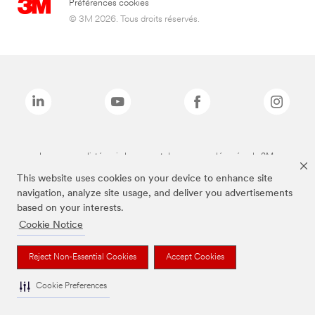
Préférences cookies
© 3M 2026. Tous droits réservés.
Les marques listées ci-dessus sont des marques déposées de 3M.
This website uses cookies on your device to enhance site
navigation, analyze site usage, and deliver you advertisements
based on your interests.
Cookie Notice
Reject Non-Essential Cookies
Accept Cookies
Cookie Preferences