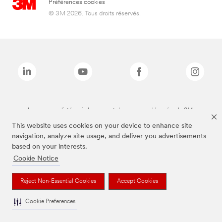
Préférences cookies
© 3M 2026. Tous droits réservés.
Les marques listées ci-dessus sont des marques déposées de 3M.
This website uses cookies on your device to enhance site
navigation, analyze site usage, and deliver you advertisements
based on your interests.
Cookie Notice
Reject Non-Essential Cookies
Accept Cookies
Cookie Preferences