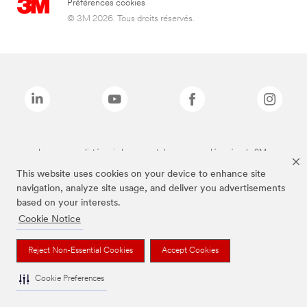
Préférences cookies
© 3M 2026. Tous droits réservés.
Les marques listées ci-dessus sont des marques déposées de 3M.
This website uses cookies on your device to enhance site
navigation, analyze site usage, and deliver you advertisements
based on your interests.
Cookie Notice
Reject Non-Essential Cookies
Accept Cookies
Cookie Preferences