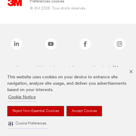
Préférences cookies
© 3M 2026. Tous droits réservés.
Les marques listées ci-dessus sont des marques déposées de 3M.
This website uses cookies on your device to enhance site
navigation, analyze site usage, and deliver you advertisements
based on your interests.
Cookie Notice
Reject Non-Essential Cookies
Accept Cookies
Cookie Preferences