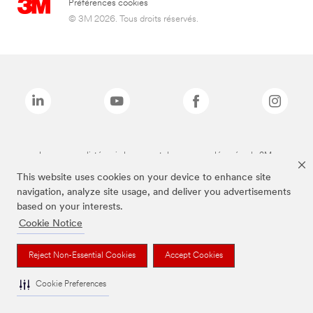
Préférences cookies
© 3M 2026. Tous droits réservés.
Les marques listées ci-dessus sont des marques déposées de 3M.
This website uses cookies on your device to enhance site
navigation, analyze site usage, and deliver you advertisements
based on your interests.
Cookie Notice
Reject Non-Essential Cookies
Accept Cookies
Cookie Preferences