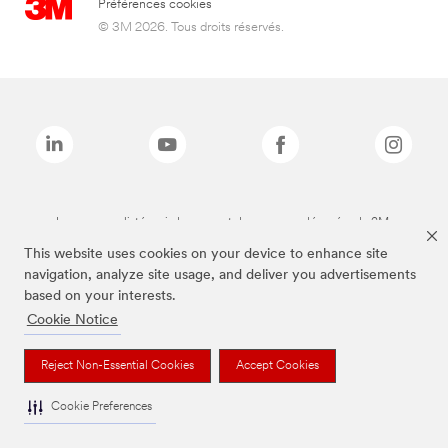
Préférences cookies
© 3M 2026. Tous droits réservés.
Les marques listées ci-dessus sont des marques déposées de 3M.
This website uses cookies on your device to enhance site
navigation, analyze site usage, and deliver you advertisements
based on your interests.
Cookie Notice
Reject Non-Essential Cookies
Accept Cookies
Cookie Preferences