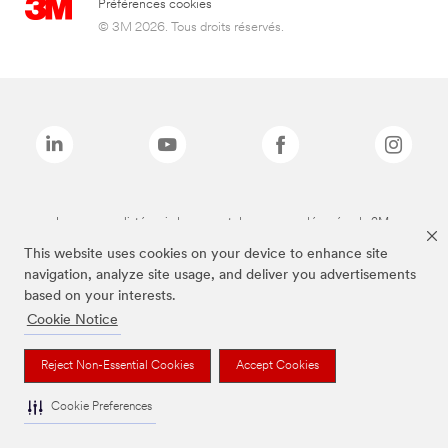
Préférences cookies
© 3M 2026. Tous droits réservés.
Les marques listées ci-dessus sont des marques déposées de 3M.
This website uses cookies on your device to enhance site
navigation, analyze site usage, and deliver you advertisements
based on your interests.
Cookie Notice
Reject Non-Essential Cookies
Accept Cookies
Cookie Preferences