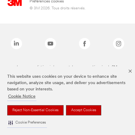
Préférences cookies
© 3M 2026. Tous droits réservés.
Les marques listées ci-dessus sont des marques déposées de 3M.
This website uses cookies on your device to enhance site
navigation, analyze site usage, and deliver you advertisements
based on your interests.
Cookie Notice
Reject Non-Essential Cookies
Accept Cookies
Cookie Preferences