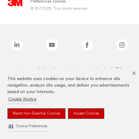
Préférences cookies
© 3M 2026. Tous droits réservés.
Les marques listées ci-dessus sont des marques déposées de 3M.
This website uses cookies on your device to enhance site
navigation, analyze site usage, and deliver you advertisements
based on your interests.
Cookie Notice
Reject Non-Essential Cookies
Accept Cookies
Cookie Preferences