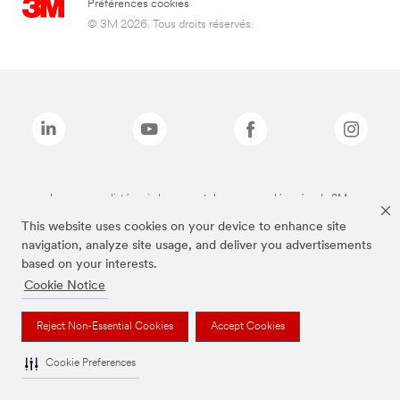
Préférences cookies
© 3M 2026. Tous droits réservés.
Les marques listées ci-dessus sont des marques déposées de 3M.
This website uses cookies on your device to enhance site
navigation, analyze site usage, and deliver you advertisements
based on your interests.
Cookie Notice
Reject Non-Essential Cookies
Accept Cookies
Cookie Preferences