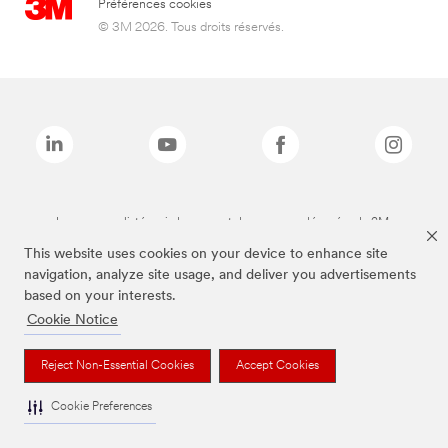
Préférences cookies
© 3M 2026. Tous droits réservés.
Les marques listées ci-dessus sont des marques déposées de 3M.
This website uses cookies on your device to enhance site
navigation, analyze site usage, and deliver you advertisements
based on your interests.
Cookie Notice
Reject Non-Essential Cookies
Accept Cookies
Cookie Preferences