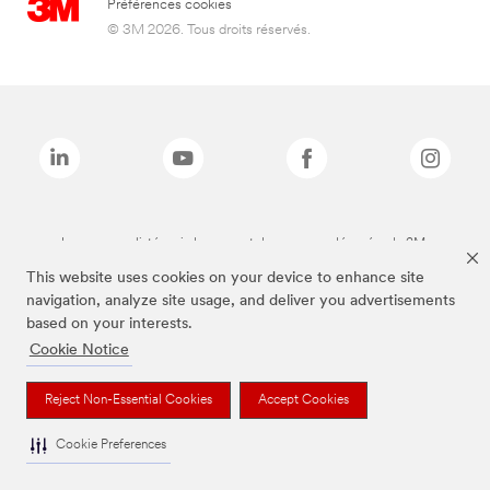
Préférences cookies
© 3M 2026. Tous droits réservés.
Les marques listées ci-dessus sont des marques déposées de 3M.
This website uses cookies on your device to enhance site
navigation, analyze site usage, and deliver you advertisements
based on your interests.
Cookie Notice
Reject Non-Essential Cookies
Accept Cookies
Cookie Preferences