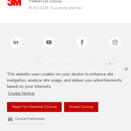
Préférences cookies
© 3M 2026. Tous droits réservés.
Les marques listées ci-dessus sont des marques déposées de 3M.
This website uses cookies on your device to enhance site
navigation, analyze site usage, and deliver you advertisements
based on your interests.
Cookie Notice
Reject Non-Essential Cookies
Accept Cookies
Cookie Preferences