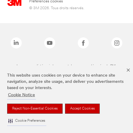
Préférences cookies
© 3M 2026. Tous droits réservés.
Les marques listées ci-dessus sont des marques déposées de 3M.
This website uses cookies on your device to enhance site
navigation, analyze site usage, and deliver you advertisements
based on your interests.
Cookie Notice
Reject Non-Essential Cookies
Accept Cookies
Cookie Preferences