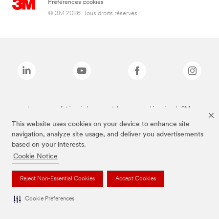
Préférences cookies
© 3M 2026. Tous droits réservés.
Les marques listées ci-dessus sont des marques déposées de 3M.
This website uses cookies on your device to enhance site
navigation, analyze site usage, and deliver you advertisements
based on your interests.
Cookie Notice
Reject Non-Essential Cookies
Accept Cookies
Cookie Preferences