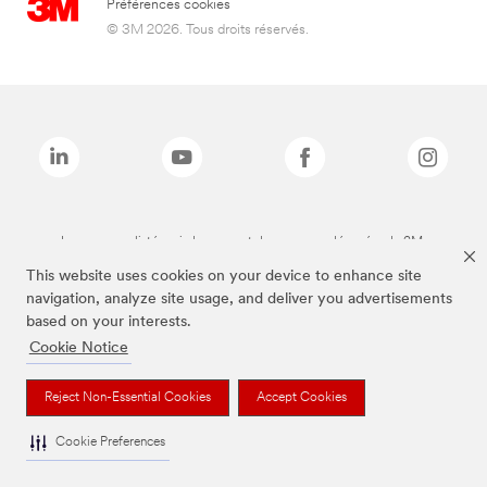
Préférences cookies
© 3M 2026. Tous droits réservés.
Les marques listées ci-dessus sont des marques déposées de 3M.
This website uses cookies on your device to enhance site
navigation, analyze site usage, and deliver you advertisements
based on your interests.
Cookie Notice
Reject Non-Essential Cookies
Accept Cookies
Cookie Preferences