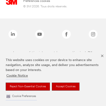
Préférences cookies
© 3M 2026. Tous droits réservés.
Les marques listées ci-dessus sont des marques déposées de 3M.
This website uses cookies on your device to enhance site
navigation, analyze site usage, and deliver you advertisements
based on your interests.
Cookie Notice
Reject Non-Essential Cookies
Accept Cookies
Cookie Preferences