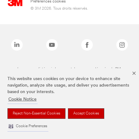
Préférences cookies
© 3M 2026. Tous droits réservés.
Les marques listées ci-dessus sont des marques déposées de 3M.
This website uses cookies on your device to enhance site
navigation, analyze site usage, and deliver you advertisements
based on your interests.
Cookie Notice
Reject Non-Essential Cookies
Accept Cookies
Cookie Preferences