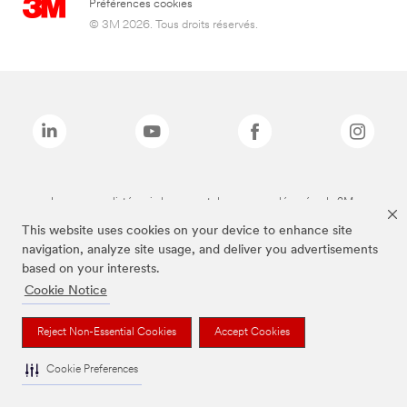
Préférences cookies
© 3M 2026. Tous droits réservés.
Les marques listées ci-dessus sont des marques déposées de 3M.
This website uses cookies on your device to enhance site
navigation, analyze site usage, and deliver you advertisements
based on your interests.
Cookie Notice
Reject Non-Essential Cookies
Accept Cookies
Cookie Preferences