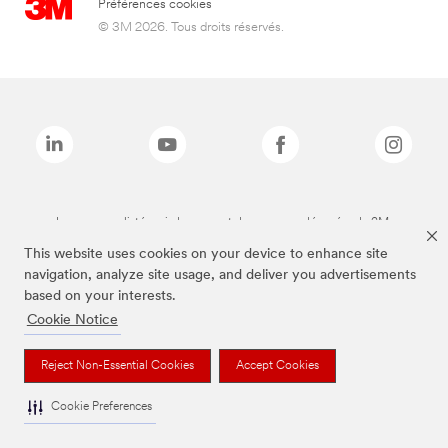
Préférences cookies
© 3M 2026. Tous droits réservés.
Les marques listées ci-dessus sont des marques déposées de 3M.
This website uses cookies on your device to enhance site
navigation, analyze site usage, and deliver you advertisements
based on your interests.
Cookie Notice
Reject Non-Essential Cookies
Accept Cookies
Cookie Preferences