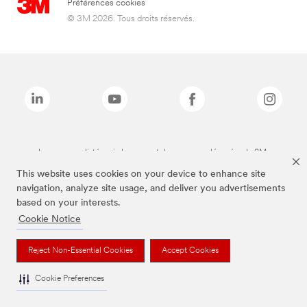
Préférences cookies
© 3M 2026. Tous droits réservés.
Les marques listées ci-dessus sont des marques déposées de 3M.
This website uses cookies on your device to enhance site
navigation, analyze site usage, and deliver you advertisements
based on your interests.
Cookie Notice
Reject Non-Essential Cookies
Accept Cookies
Cookie Preferences