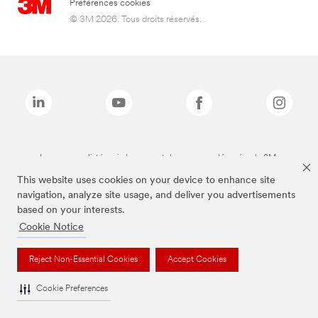
Préférences cookies
© 3M 2026. Tous droits réservés.
Les marques listées ci-dessus sont des marques déposées de 3M.
This website uses cookies on your device to enhance site
navigation, analyze site usage, and deliver you advertisements
based on your interests.
Cookie Notice
Reject Non-Essential Cookies
Accept Cookies
Cookie Preferences