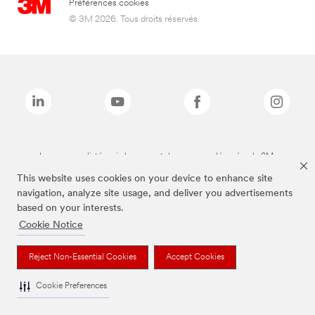
Préférences cookies
© 3M 2026. Tous droits réservés.
Les marques listées ci-dessus sont des marques déposées de 3M.
This website uses cookies on your device to enhance site
navigation, analyze site usage, and deliver you advertisements
based on your interests.
Cookie Notice
Reject Non-Essential Cookies
Accept Cookies
Cookie Preferences