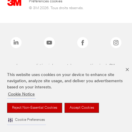
Préférences cookies
© 3M 2026. Tous droits réservés.
Les marques listées ci-dessus sont des marques déposées de 3M.
This website uses cookies on your device to enhance site
navigation, analyze site usage, and deliver you advertisements
based on your interests.
Cookie Notice
Reject Non-Essential Cookies
Accept Cookies
Cookie Preferences