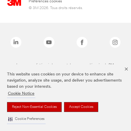
Préférences cookies
© 3M 2026. Tous droits réservés.
Les marques listées ci-dessus sont des marques déposées de 3M.
This website uses cookies on your device to enhance site
navigation, analyze site usage, and deliver you advertisements
based on your interests.
Cookie Notice
Reject Non-Essential Cookies
Accept Cookies
Cookie Preferences