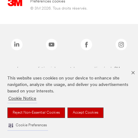
Préférences cookies
© 3M 2026. Tous droits réservés.
Les marques listées ci-dessus sont des marques déposées de 3M.
This website uses cookies on your device to enhance site
navigation, analyze site usage, and deliver you advertisements
based on your interests.
Cookie Notice
Reject Non-Essential Cookies
Accept Cookies
Cookie Preferences