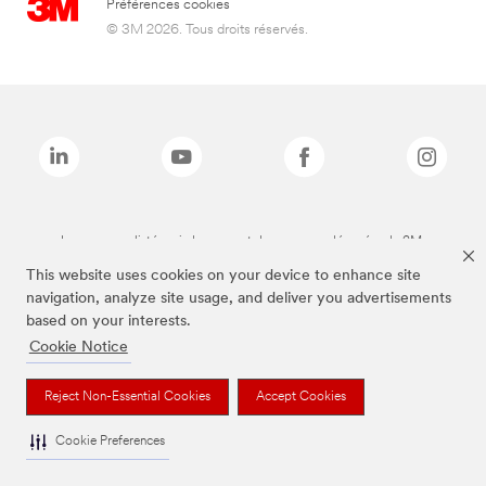
Préférences cookies
© 3M 2026. Tous droits réservés.
Les marques listées ci-dessus sont des marques déposées de 3M.
This website uses cookies on your device to enhance site
navigation, analyze site usage, and deliver you advertisements
based on your interests.
Cookie Notice
Reject Non-Essential Cookies
Accept Cookies
Cookie Preferences