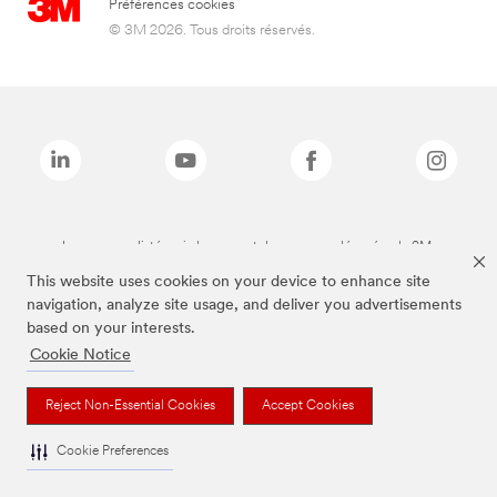
Préférences cookies
© 3M 2026. Tous droits réservés.
Les marques listées ci-dessus sont des marques déposées de 3M.
This website uses cookies on your device to enhance site
navigation, analyze site usage, and deliver you advertisements
based on your interests.
Cookie Notice
Reject Non-Essential Cookies
Accept Cookies
Cookie Preferences