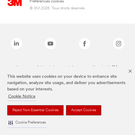
Préférences cookies
© 3M 2026. Tous droits réservés.
Les marques listées ci-dessus sont des marques déposées de 3M.
This website uses cookies on your device to enhance site
navigation, analyze site usage, and deliver you advertisements
based on your interests.
Cookie Notice
Reject Non-Essential Cookies
Accept Cookies
Cookie Preferences