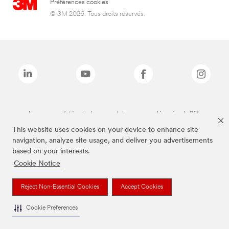
Préférences cookies
© 3M 2026. Tous droits réservés.
Les marques listées ci-dessus sont des marques déposées de 3M.
This website uses cookies on your device to enhance site
navigation, analyze site usage, and deliver you advertisements
based on your interests.
Cookie Notice
Reject Non-Essential Cookies
Accept Cookies
Cookie Preferences