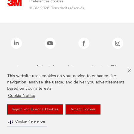
Préférences cookies
© 3M 2026. Tous droits réservés.
Les marques listées ci-dessus sont des marques déposées de 3M.
This website uses cookies on your device to enhance site
navigation, analyze site usage, and deliver you advertisements
based on your interests.
Cookie Notice
Reject Non-Essential Cookies
Accept Cookies
Cookie Preferences